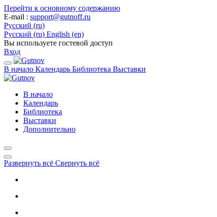
Перейти к основному содержанию
E-mail
:
support@gutnoff.ru
Русский ‎(ru)‎
Русский ‎(ru)‎
English ‎(en)‎
Вы используете гостевой доступ
Вход
В начало
Календарь
Библиотека
Выставки
В начало
Календарь
Библиотека
Выставки
Дополнительно
Развернуть всё
Свернуть всё