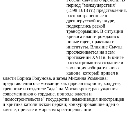
период "междуцарствия"
(1598-1613 гг.) представления,
распространенные в
древнерусской культуре,
подверглись резкой
трансформации. В ситуации
кризиса власти рождались
новые идеи, практики и
институты. Влияние Смуты
прослеживается на всем
протяжении XVII в. В книге
рассматриваются создание и
эволюция избирательного
канона, который привел к
власти Бориса Годунова, а затем Михаила Романова;
представления о самозванце как царе-антихристе, колдуне,
грешнике и создателе "ада" на Москве-реке; рассуждения
современников о гордыне, природе власти и
"домостроительстве" государства; демонизация иностранцев
и критика католической церкви; конкурировавшие идеи о
клятве, присяге и мирском крестоцеловании.