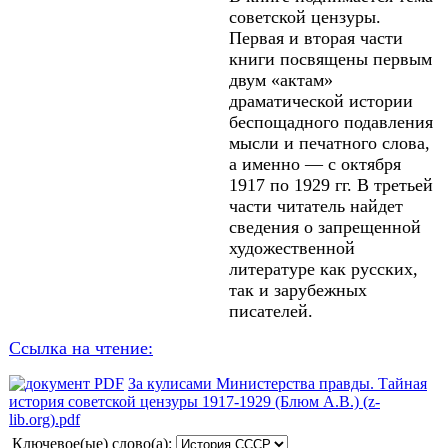
советской цензуры.
Первая и вторая части
книги посвящены первым
двум «актам»
драматической истории
беспощадного подавления
мысли и печатного слова,
а именно — с октября
1917 по 1929 гг. В третьей
части читатель найдет
сведения о запрещенной
художественной
литературе как русских,
так и зарубежных
писателей.
Ссылка на чтение:
За кулисами Министерства правды. Тайная
история советской цензуры 1917-1929 (Блюм А.В.) (z-
lib.org).pdf
Ключевое(ые) слово(а):