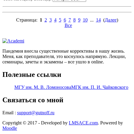
Страница:
1
2
3
4
5
6
7
8
9
10
...
14
(
Далее
)
Все
Пандемия внесла существенные коррективы в нашу жизнь.
Меня, как преподавателя, это коснулось напрямую. Лекции,
семинары, зачеты и экзамены – все ушло в online.
Полезные ссылки
МГУ им. М. В. Ломоносова
МГК им. П. И. Чайковского
Связаться со мной
Email :
support@gutnoff.ru
Copyright © 2017 - Developed by
LMSACE.com
. Powered by
Moodle