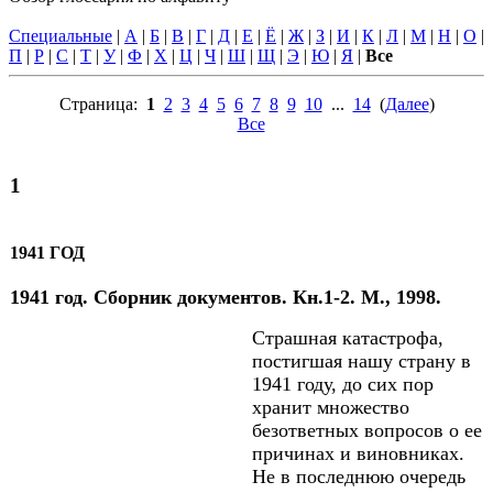
Специальные
|
А
|
Б
|
В
|
Г
|
Д
|
Е
|
Ё
|
Ж
|
З
|
И
|
К
|
Л
|
М
|
Н
|
О
|
П
|
Р
|
С
|
Т
|
У
|
Ф
|
Х
|
Ц
|
Ч
|
Ш
|
Щ
|
Э
|
Ю
|
Я
|
Все
Страница:
1
2
3
4
5
6
7
8
9
10
...
14
(
Далее
)
Все
1
1941 ГОД
1941 год. Сборник документов. Кн.1-2. М., 1998.
Страшная катастрофа,
постигшая нашу страну в
1941 году, до сих пор
хранит множество
безответных вопросов о ее
причинах и виновниках.
Не в последнюю очередь