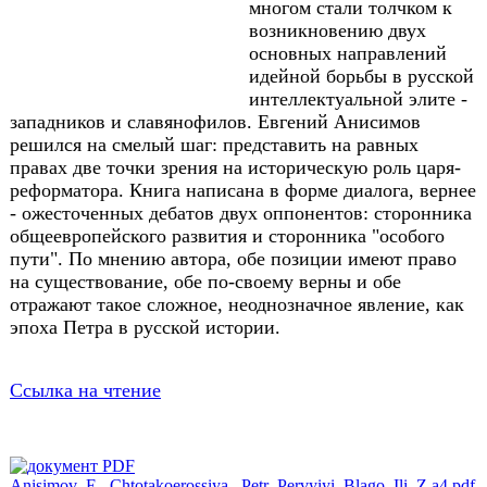
многом стали толчком к
возникновению двух
основных направлений
идейной борьбы в русской
интеллектуальной элите -
западников и славянофилов. Евгений Анисимов
решился на смелый шаг: представить на равных
правах две точки зрения на историческую роль царя-
реформатора. Книга написана в форме диалога, вернее
- ожесточенных дебатов двух оппонентов: сторонника
общеевропейского развития и сторонника "особого
пути". По мнению автора, обе позиции имеют право
на существование, обе по-своему верны и обе
отражают такое сложное, неоднозначное явление, как
эпоха Петра в русской истории.
Ссылка на чтение
Anisimov_E._Chtotakoerossiya._Petr_Pervyiyi_Blago_Ili_Z.a4.pdf