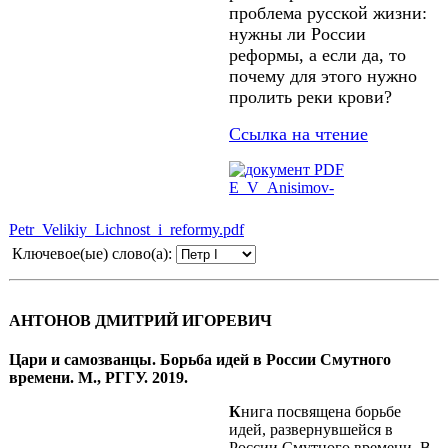
проблема русской жизни:
нужны ли России
реформы, а если да, то
почему для этого нужно
пролить реки крови?
Ссылка на чтение
E_V_Anisimov-
Petr_Velikiy_Lichnost_i_reformy.pdf
Ключевое(ые) слово(а):
АНТОНОВ ДМИТРИЙ ИГОРЕВИЧ
Цари и самозванцы. Борьба идей в России Смутного
времени. М., РГГУ. 2019.
К
нига посвящена борьбе
идей, развернувшейся в
России Смутного времени. В